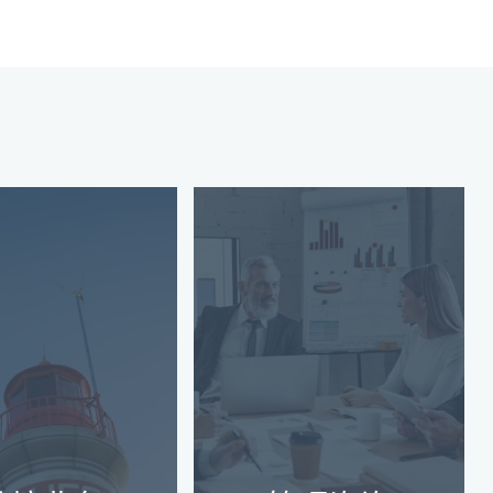
管理私人财富需要采
当今快节奏的商业
取战略方法来确保财
境中，组织需要量
务增长、税收效率和
定制的策略和专家
长期遗产保护。无论
导来应对挑战并抓
是成熟的还是新兴的
机遇。管理咨询为
家族办公室，都需要
业赋能
专家的指导来