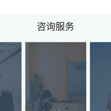
咨询服务
跨境拓展业务提供了
在
一段令
巨大的增长机会，但
环
，但也
也带来了独特的财
身
需要专
务、监管和运营挑
指
构建业
战。从应对复杂的税
住
到驾驭
法到管理多币种交
企
易，