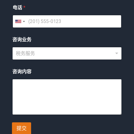
电话
*
美
国
咨询业务
+
1
税务服务
咨询内容
提交