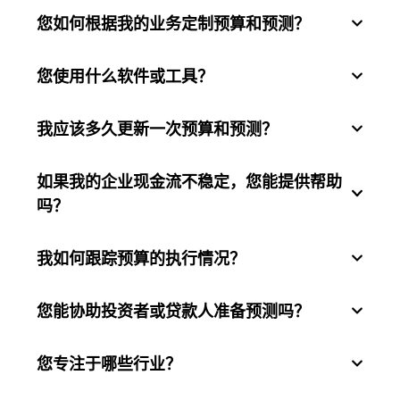
您如何根据我的业务定制预算和预测？
它可以帮助您分配资源，预测风险并做出明智的
决策，确保您的业务始终能够实现其目标。
您使用什么软件或工具？
我们与您密切合作，了解您的目标、行业挑战和
财务数据，制定满足您特定需求的定制计划。
我应该多久更新一次预算和预测？
我们利用领先的财务规划工具，并可以与您现有
的系统集成，实现无缝数据管理。
如果我的企业现金流不稳定，您能提供帮助
定期更新对于反映您的业务环境变化至关重要。
吗？
我们建议每季度更新一次，或根据您的行业和目
标根据需要更新。
我如何跟踪预算的执行情况？
当然！我们专注于现金流管理和情景规划，帮助
您应对收入和支出的波动。
您能协助投资者或贷款人准备预测吗？
我们提供 KPI 跟踪和差异分析报告，以便将实际
结果与您的计划预算进行比较，帮助您随时了解
情况。
您专注于哪些行业？
是的，我们创建符合财务标准并突出您的业务潜
力的专业、适合投资者的预测和报告。